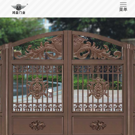
T
菜单
o
g
g
l
e
n
a
v
i
g
a
t
i
o
n