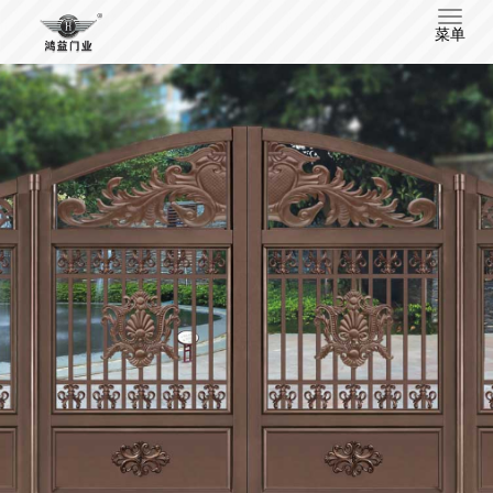
T
菜单
o
g
g
l
e
n
a
v
i
g
a
t
i
o
n