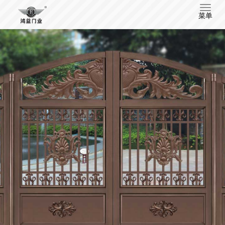
T
菜单
o
g
g
l
e
n
a
v
i
g
a
t
i
o
n