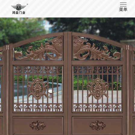
T
菜单
o
g
g
l
e
n
a
v
i
g
a
t
i
o
n