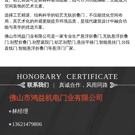
置。铝艺表面可定制各种装饰图案，既可作为功能隔断，又能成为
空间装饰的艺术元素。
选择工艺精湛、结构科学的铝艺无轨折叠门，不仅能优化空间布
局，其艺术化的外观更能提升环境品质，是现代建筑设计中融合功
能与美学的优选方案。
佛山市鸿益门业有限公司是一家专业生产悬浮折叠门,无轨悬浮折叠
门,
别墅折叠门
,别墅庭院门,铝艺别墅门,悬挂平移门,智能悬挂门,分段
直线门,智能悬浮折叠门等悬浮门厂家。
HONORARY CERTIFICATE
联系我们
|
真诚合作，风雨同路
佛山市鸿益机电门业有限公司
林经理
13621479806