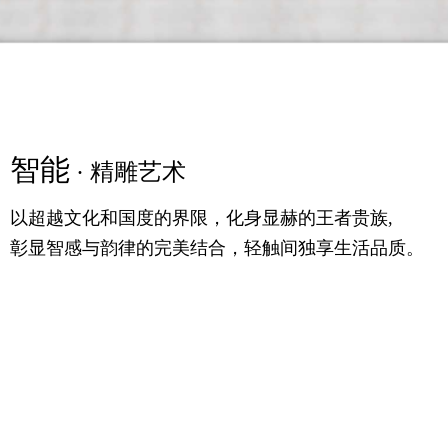
智能
精粹
智能
· 精雕艺术
· 高定之美
· 精雕艺术
以超越文化和国度的界限，化身显赫的王者贵族,
满足你对时尚的追求，更提供一个舒适的生活条件，
以超越文化和国度的界限，化身显赫的王者贵族,
彰显智感与韵律的完美结合，轻触间独享生活品质。
随意的生活理念，诗语大气，气宇轩昂。
彰显智感与韵律的完美结合，轻触间独享生活品质。