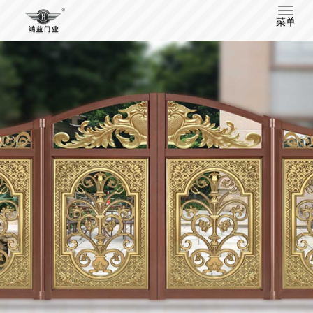
T
菜单
o
g
g
l
e
n
a
v
i
g
a
t
i
o
n