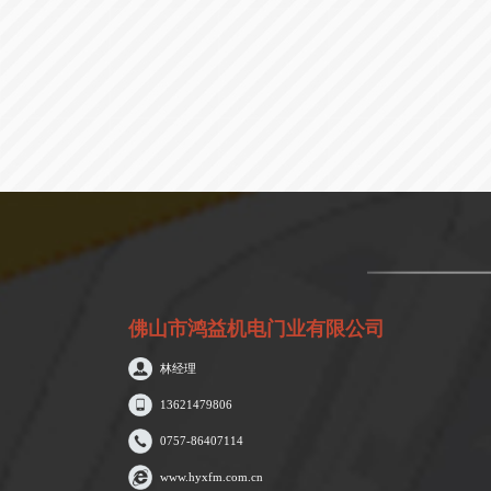
佛山市鸿益机电门业有限公司
林经理
13621479806
0757-86407114
www.hyxfm.com.cn