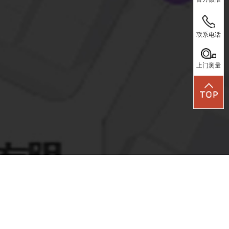
QQ咨询
座机：
0757-86407114
官方微信
联系电话
手机：
上门测量
联系电话
13621479806
上门测量