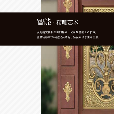
专注
智能
精粹
· 匠心之作
· 精雕艺术
· 高定之美
专注创造，需要追求与突破自我，
以超越文化和国度的界限，化身显赫的王者贵族,
满足你对时尚的追求，更提供一个舒适的生活条件，
这是一种前行的信念，一种工匠与生俱来的固执。
彰显智感与韵律的完美结合，轻触间独享生活品质。
随意的生活理念，诗语大气，气宇轩昂。