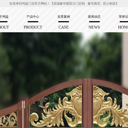
欢迎来到鸿益门业官方网站！【高端豪华庭院大门定制 · 豪宅典范 · 匠心制造】
于鸿益
产品中心
实景案例
新闻动态
荣誉
BOUT
PRODUCT
CASE
NEWS
HON