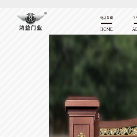
鸿益首页
关
HOME
A