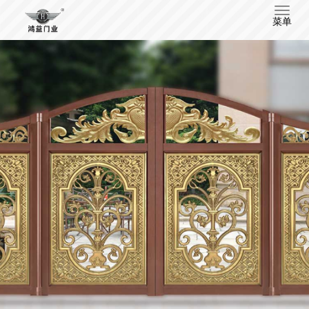
T
菜单
o
g
g
l
e
n
a
v
i
g
a
t
i
o
n