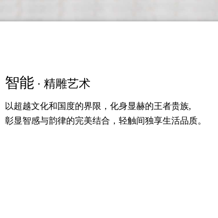
智能
精粹
智能
· 精雕艺术
· 高定之美
· 精雕艺术
以超越文化和国度的界限，化身显赫的王者贵族,
满足你对时尚的追求，更提供一个舒适的生活条件，
以超越文化和国度的界限，化身显赫的王者贵族,
彰显智感与韵律的完美结合，轻触间独享生活品质。
随意的生活理念，诗语大气，气宇轩昂。
彰显智感与韵律的完美结合，轻触间独享生活品质。